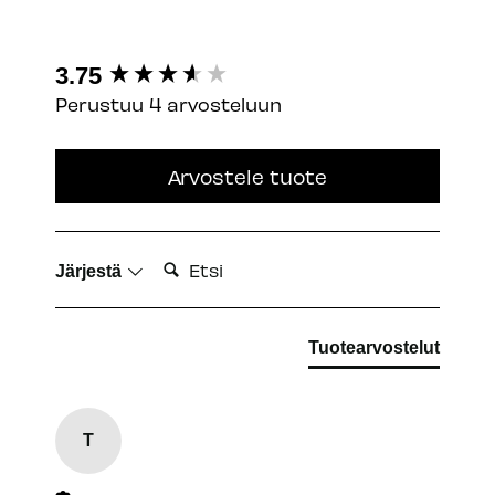
New content loaded
3.75
Perustuu 4 arvosteluun
Arvostele tuote
Etsi:
Järjestä
Tuotearvostelut
T