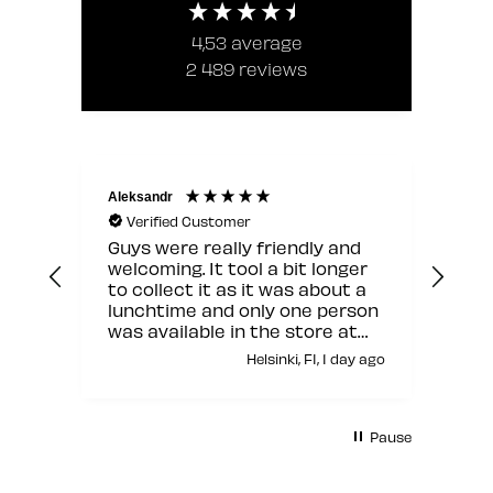
4,53
average
2 489
reviews
Aleksandr
Jann
Verified Customer
V
Guys were really friendly and
Hyv
welcoming. It tool a bit longer
to collect it as it was about a
lunchtime and only one person
was available in the store at
that moment but other than
Helsinki, FI, 1 day ago
this it was fine.
Pause