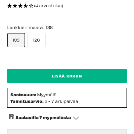
(4 arvostelua)
Lenkkien määrä:
138
138
126
LISÄÄ KORIIN
Saatavuus:
Myymälä
Toimitusarvio:
3 - 7 arkipäivää
Saatavilla 7 myymälästä
Keskusvarasto
-
Tilapäisesti loppu