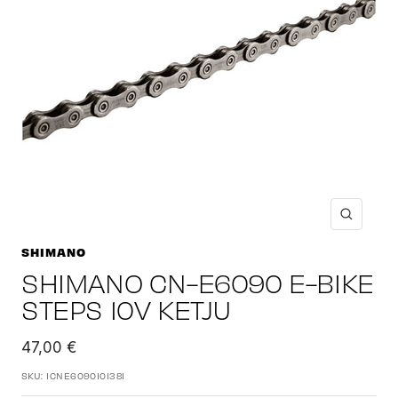
Suuren
SHIMANO
SHIMANO CN-E6090 E-BIKE
STEPS 10V KETJU
Alennushinta
47,00 €
SKU:
ICNE609010138I