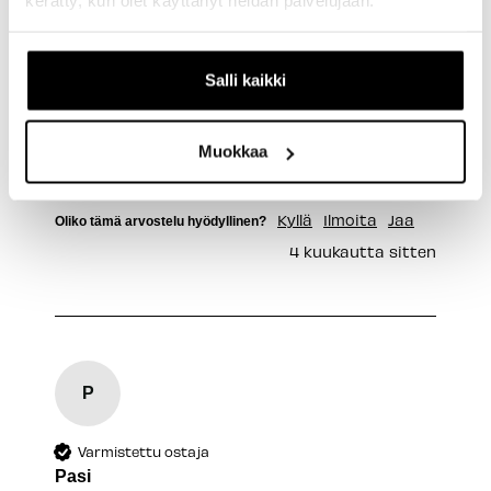
kerätty, kun olet käyttänyt heidän palvelujaan.
Erkki
Lappeenranta, FI
Salli kaikki
Shimano CN-E6090 E-bike STEPS 10v Ketju
138L
Muokkaa
Arvostelija ei jättänyt kommenttia
Kyllä
Ilmoita
Jaa
Oliko tämä arvostelu hyödyllinen?
4 kuukautta sitten
P
Varmistettu ostaja
Pasi