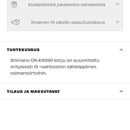
Klubipisteitä jokaisesta ostoksesta
Espoon Myymälä
-
Saatavilla
Vantaan myymälä
-
Saatavilla
Ilmainen 14 päivän palautusoikeus
Turun myymälä
-
Saatavilla
Kuopion myymälä
-
Saatavilla
Joensuun myymälä
-
Saatavilla
TUOTEKUVAUS
Imatran myymälä
-
Tilapäisesti loppu
Shimano CN-E6090 ketju on suunniteltu
erityisesti 10 -vaihteisten sähköpyörien
Jyväskylän myymälä
-
Saatavilla
voimansiirtoihin.
Lappeenrannan myymälä
-
Saatavilla
TILAUS JA MAKSUTAVAT