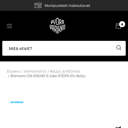
Siirry
Monipuoliset maksutavat
sisältöön
Pyörävarikko
0
Navigaatio
Mitä etsit?
Etusivu
Voimansiirto
Ketjut ja liittimet
Shimano CN-E6090 E-bike STEPS 10v Ketju