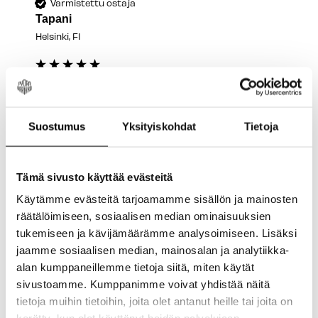
Varmistettu ostaja
Tapani
Helsinki, FI
Shimano CN-E6090 E-bike STEPS 10v Ketju
138L
Arvostelija ei jättänyt kommenttia
Suostumus
Yksityiskohdat
Tietoja
Kyllä
Ilmoita
Jaa
Oliko tämä arvostelu hyödyllinen?
Tämä sivusto käyttää evästeitä
4 kuukautta sitten
Käytämme evästeitä tarjoamamme sisällön ja mainosten
räätälöimiseen, sosiaalisen median ominaisuuksien
tukemiseen ja kävijämäärämme analysoimiseen. Lisäksi
jaamme sosiaalisen median, mainosalan ja analytiikka-
alan kumppaneillemme tietoja siitä, miten käytät
E
sivustoamme. Kumppanimme voivat yhdistää näitä
tietoja muihin tietoihin, joita olet antanut heille tai joita on
Varmistettu ostaja