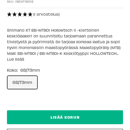
SKU:
IBBMT800B
(1 arvostelua)
Shimano XT BB-MT801 Hollowtech II -kierteinen
keskiölaakeri on suunniteltu tarjoamaan parannettua
tiivistystä ja pyörimistä. Se tarjoaa korkeaa laatua ja sopii
hyvin monenlaisiin maastopyörässä. Maastopyöräily (MTB)
Malli: BB-MT801 / BB-MT801-K Keskiötyyppi: HOLLOWTECH...
Lue lisää
Koko:
68/73mm
68/73mm
LISÄÄ KORIIN