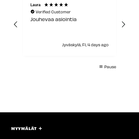
Laura
Anon
Verified Customer
V
Jouhevaa asiointia
Sain
asi
myyj
s ago
Jyväskylä, FI, 4 days ago
Pause
MYYMÄLÄT