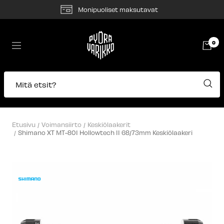
Siirry
Monipuoliset maksutavat
sisältöön
Pyörävarikko
0
Navigaatio
Mitä etsit?
Etusivu
Voimansiirto
Keskiölaakerit
Shimano XT MT-801 Hollowtech II 68/73mm Keskiölaakeri