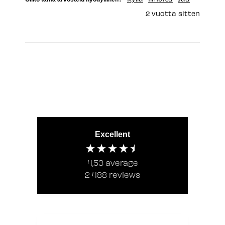
2 vuotta sitten
Excellent
4,53
average
2 488
reviews