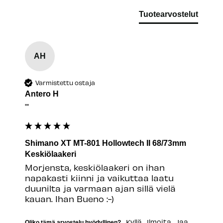
Tuotearvostelut
AH
Varmistettu ostaja
Antero H
""
Shimano XT MT-801 Hollowtech II 68/73mm
Keskiölaakeri
Morjensta, keskiölaakeri on ihan 
napakasti kiinni ja vaikuttaa laatu 
duunilta ja varmaan ajan sillä vielä 
kauan. Ihan Bueno :-)
Kyllä
Ilmoita
Jaa
Oliko tämä arvostelu hyödyllinen?