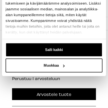
FC-MT610
tukemiseen ja kävijämäärämme analysoimiseen. Lisäksi
FC-MT600
jaamme sosiaalisen median, mainosalan ja analytiikka-
alan kumppaneillemme tietoja siitä, miten käytät
sivustoamme. Kumppanimme voivat yhdistää näitä
TILAUS JA MAKSUTAVAT
tietoja muihin tietoihin, joita olet antanut heille tai joita on
kerätty, kun olet käyttänyt heidän palvelujaan.
Salli kaikki
Muokkaa
New content loaded
5.00
Perustuu 1 arvosteluun
Arvostele tuote