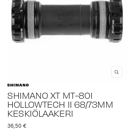
Suuren
SHIMANO
SHIMANO XT MT-801
HOLLOWTECH II 68/73MM
KESKIÖLAAKERI
Alennushinta
36,50 €