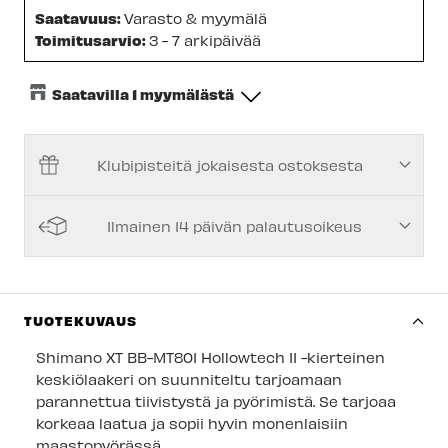
Saatavuus:
Varasto & myymälä
Toimitusarvio:
3 - 7 arkipäivää
Saatavilla 1 myymälästä
Keskusvarasto
-
Saatavilla
Klubipisteitä jokaisesta ostoksesta
Espoon Myymälä
-
Tilapäisesti loppu
Vantaan myymälä
-
Tilapäisesti loppu
Ilmainen 14 päivän palautusoikeus
Kuopion myymälä
-
Tilapäisesti loppu
Joensuun myymälä
-
Tilapäisesti loppu
Imatran myymälä
-
Saatavilla
TUOTEKUVAUS
Jyväskylän myymälä
-
Tilapäisesti loppu
Shimano XT BB-MT801 Hollowtech II -kierteinen
keskiölaakeri on suunniteltu tarjoamaan
Lappeenrannan myymälä
-
Tilapäisesti loppu
parannettua tiivistystä ja pyörimistä. Se tarjoaa
korkeaa laatua ja sopii hyvin monenlaisiin
maastopyörässä.