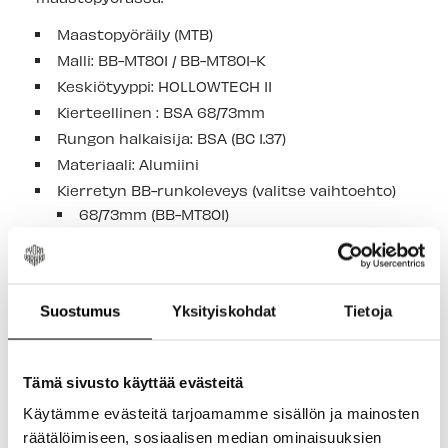
Maastopyöräily (MTB)
Malli: BB-MT801 / BB-MT801-K
Keskiötyyppi: HOLLOWTECH II
Kierteellinen : BSA 68/73mm
Rungon halkaisija: BSA (BC 1.37)
Materiaali: Alumiini
Kierretyn BB-runkoleveys (valitse vaihtoehto)
68/73mm (BB-MT801)
68/73mm ketjukoteloa varten (BB-MT801-K)
YHTEENSOPIVUUS
Suostumus
Yksityiskohdat
Tietoja
XT FC-M8100 / FC-M8120 / FC-M8130 / FC-M8000 /
FC-T8000
Tämä sivusto käyttää evästeitä
SLX FC-M7100 / FC-M7120 / FC-M7130 / FC-M7000
Käytämme evästeitä tarjoamamme sisällön ja mainosten
FC-MT700
räätälöimiseen, sosiaalisen median ominaisuuksien