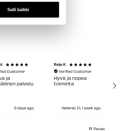
Salli kaikki
ti
Reijo K
Jani
fied Customer
Verified Customer
Ve
a ja
Hyvä ja nopea
Kaik
ällinen palvelu
toiminta
erin
6 days ago
Helsinki, FI, 1 week ago
H
Pause