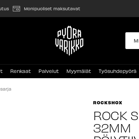
utus
Monipuoliset maksutavat
Pyörävarikko
et
Renkaat
Palvelut
Myymälät
Työsuhdepyörä
sarja
ROCKSHOX
ROCK S
32MM