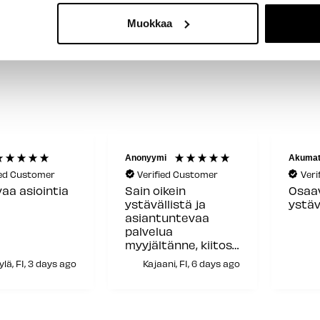
Muokkaa
Anonyymi
Akumat
ied Customer
Verified Customer
Veri
aa asiointia
Sain oikein
Osaav
ystävällistä ja
ystäv
asiantuntevaa
palvelua
myyjältänne, kiitos
siitä!
lä, FI, 3 days ago
Kajaani, FI, 6 days ago