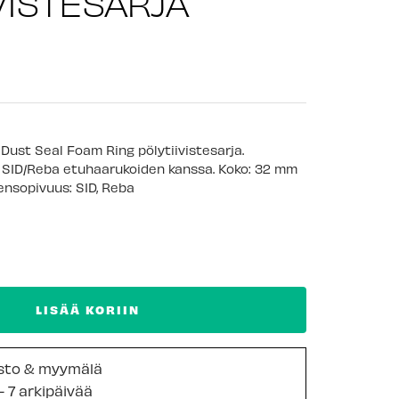
IVISTESARJA
Dust Seal Foam Ring pölytiivistesarja.
SID/Reba etuhaarukoiden kanssa. Koko: 32 mm
ensopivuus: SID, Reba
LISÄÄ KORIIN
sto & myymälä
- 7 arkipäivää