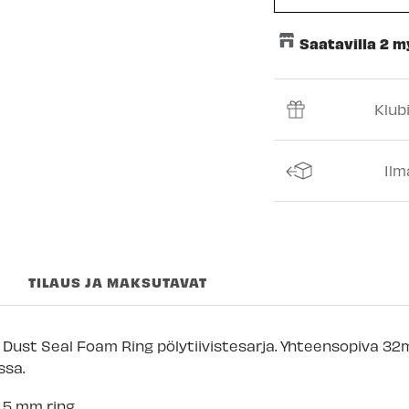
Saatavilla 2 
Keskusvarasto
Klub
Espoon Myymäl
Vantaan myymä
Ilm
Turun myymälä
Kuopion myymä
Joensuun myym
TILAUS JA MAKSUTAVAT
Imatran myymäl
Jyväskylän myy
Dust Seal Foam Ring pölytiivistesarja. Yhteensopiva 3
Lappeenrannan
ssa.
 5 mm ring