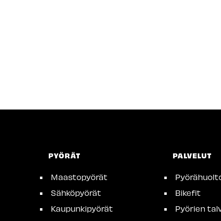
PYÖRÄT
PALVELUT
Maastopyörät
Pyörähuolt
Sähköpyörät
Bikefit
Kaupunkipyörät
Pyörien talv