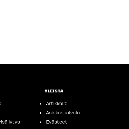
YLEISTÄ
o
Artikkelit
Asiakaspalvelu
isäilytys
Evästeet