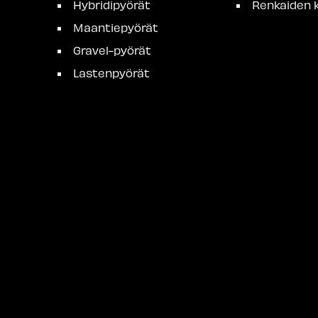
Hybridipyörät
Renkaiden k
Maantiepyörät
Gravel-pyörät
Lastenpyörät