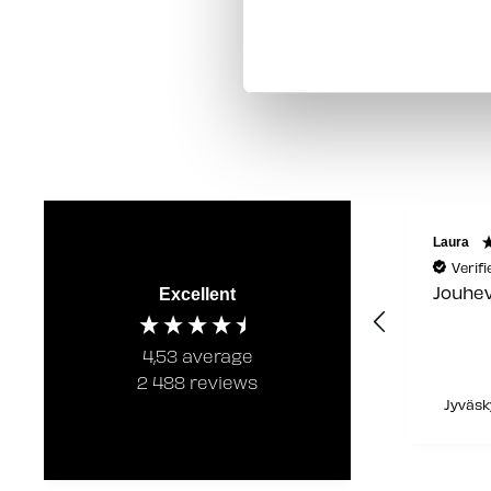
Janne
Laura
Verified Customer
Verif
Hyvä ja ystävällinen
Jouhev
Excellent
palvelu
4,53
average
2 488
reviews
2 days ago
Jyväsky