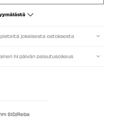
myymälästä
-
Saatavilla
ipisteitä jokaisesta ostoksesta
ä
-
Tilapäisesti loppu
lä
-
Saatavilla
ainen 14 päivän palautusoikeus
-
Tilapäisesti loppu
lä
-
Saatavilla
älä
-
Tilapäisesti loppu
ä
-
Tilapäisesti loppu
mälä
-
Tilapäisesti loppu
2mm SID/Reba
 myymälä
-
Tilapäisesti loppu