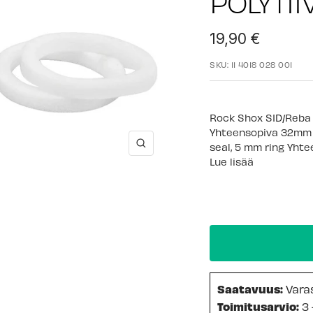
PÖLYTI
Alennushinta
19,90 €
SKU:
11 4018 028 001
Rock Shox SID/Reba 
Yhteensopiva 32mm 
seal, 5 mm ring Yhte
Suurenna
Lue lisää
Saatavuus:
Vara
Toimitusarvio:
3 