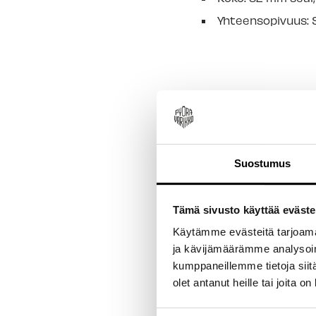
Yhteensopivuus:
Suostumus
Tämä sivusto käyttää eväste
New content loaded
Käytämme evästeitä tarjoama
ja kävijämäärämme analysoim
kumppaneillemme tietoja siitä
olet antanut heille tai joita o