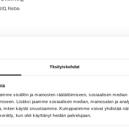
SID, Reba
Yksityiskohdat
itä
- Tuotteesta ei ole vielä arvosteluja -
mme sisällön ja mainosten räätälöimiseen, sosiaalisen median
iseen. Lisäksi jaamme sosiaalisen median, mainosalan ja analy
Kirjoita ensimmäinen arvostelu tuotteesta
, miten käytät sivustoamme. Kumppanimme voivat yhdistää näitä t
n kerätty, kun olet käyttänyt heidän palvelujaan.