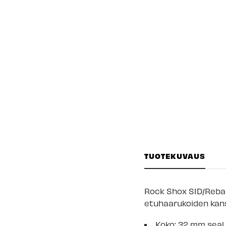
TUOTEKUVAUS
Rock Shox SID/Reba 
etuhaarukoiden kan
Koko:
32 mm seal,