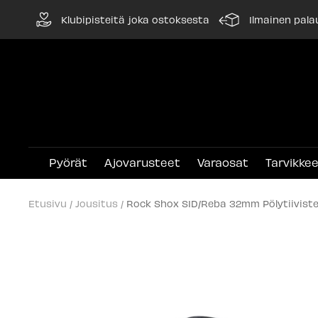
Siirry
Klubipisteitä joka ostoksesta
Ilmainen pala
sisältöön
Pyörät
Ajovarusteet
Varaosat
Tarvikke
Etusivu
Jousitus
Rock Shox SID/Reba 32mm Pölytiiviste