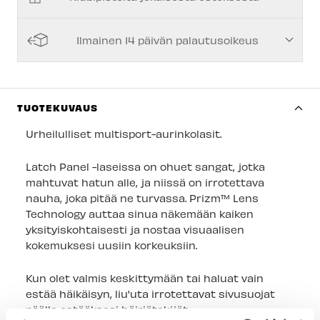
Espoon Myymälä
-
Saatavilla
Vantaan myymälä
-
Tilapäisesti loppu
Ilmainen 14 päivän palautusoikeus
Turun myymälä
-
Tilapäisesti loppu
Kuopion myymälä
-
Tilapäisesti loppu
Joensuun myymälä
-
Tilapäisesti loppu
TUOTEKUVAUS
Imatran myymälä
-
Tilapäisesti loppu
Urheilulliset multisport-aurinkolasit.
Jyväskylän myymälä
-
Tilapäisesti loppu
Latch Panel -laseissa on ohuet sangat, jotka
Lappeenrannan myymälä
mahtuvat hatun alle, ja niissä on irrotettava
-
Tilapäisesti loppu
nauha, joka pitää ne turvassa. Prizm™ Lens
Technology auttaa sinua näkemään kaiken
yksityiskohtaisesti ja nostaa visuaalisen
kokemuksesi uusiin korkeuksiin.
Kun olet valmis keskittymään tai haluat vain
estää häikäisyn, liu'uta irrotettavat sivusuojat
päälle estääksesi häiriötekijät.