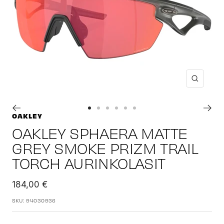
Suuren
Siirry
Siirry
Siirry
Siirry
Siirry
Siirry
OAKLEY
sivulle
sivulle
sivulle
sivulle
sivulle
sivulle
OAKLEY SPHAERA MATTE
1
2
3
4
5
6
GREY SMOKE PRIZM TRAIL
TORCH AURINKOLASIT
Alennushinta
184,00 €
SKU:
94030936