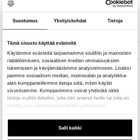
Valmistettu BiO-Matter™-kehysmateriaalista,
joka on valmistettu biomateriaaleista, joissa on
Suostumus
Yksityiskohdat
Tietoja
vähintään 56 % biopohjaista hiilikuitua (edustaa
lohiöljyn suhdetta fossiilisiin lähteisiin).
Tämä sivusto käyttää evästeitä
TILAUS JA MAKSUTAVAT
Käytämme evästeitä tarjoamamme sisällön ja mainosten
räätälöimiseen, sosiaalisen median ominaisuuksien
tukemiseen ja kävijämäärämme analysoimiseen. Lisäksi
jaamme sosiaalisen median, mainosalan ja analytiikka-
alan kumppaneillemme tietoja siitä, miten käytät
sivustoamme. Kumppanimme voivat yhdistää näitä
tietoja muihin tietoihin, joita olet antanut heille tai joita on
kerätty, kun olet käyttänyt heidän palvelujaan.
New content loaded
- Tuotteesta ei ole vielä arvosteluja -
Kirjoita ensimmäinen arvostelu
Salli kaikki
tuotteesta