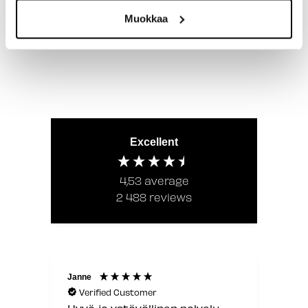
Muokkaa
Excellent
4,53
average
2 488
reviews
Laura
Verified Customer