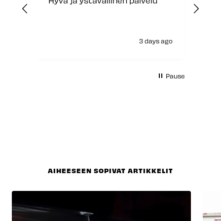
n palvelu
Jouhevaa asiointia
3 days ago
Jyväskylä, FI, 4 days ago
Pause
AIHEESEEN SOPIVAT ARTIKKELIT