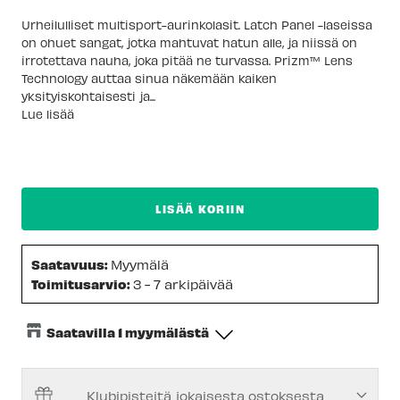
Urheilulliset multisport-aurinkolasit. Latch Panel -laseissa
on ohuet sangat, jotka mahtuvat hatun alle, ja niissä on
irrotettava nauha, joka pitää ne turvassa. Prizm™ Lens
Technology auttaa sinua näkemään kaiken
yksityiskohtaisesti ja...
Lue lisää
LISÄÄ KORIIN
Saatavuus:
Myymälä
Toimitusarvio:
3 - 7 arkipäivää
Saatavilla 1 myymälästä
Keskusvarasto
-
Tilapäisesti loppu
Klubipisteitä jokaisesta ostoksesta