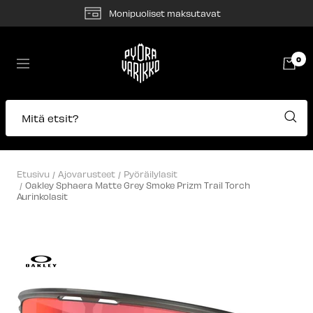
Siirry
Monipuoliset maksutavat
sisältöön
Pyörävarikko
0
Navigaatio
Mitä etsit?
Etusivu
Ajovarusteet
Pyöräilylasit
Oakley Sphaera Matte Grey Smoke Prizm Trail Torch
Aurinkolasit