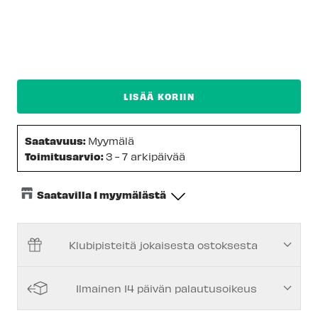
LISÄÄ KORIIN
Saatavuus:
Myymälä
Toimitusarvio:
3 - 7 arkipäivää
Saatavilla 1 myymälästä
Keskusvarasto
-
Tilapäisesti loppu
Klubipisteitä jokaisesta ostoksesta
Espoon Myymälä
-
Tilapäisesti loppu
Vantaan myymälä
-
Tilapäisesti loppu
Ilmainen 14 päivän palautusoikeus
Kuopion myymälä
-
Tilapäisesti loppu