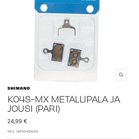
Suuren
SHIMANO
K04S-MX METALLIPALA JA
JOUSI (PARI)
Alennushinta
24,99 €
SKU:
IBPK04SMXA