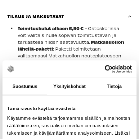
Joensuun myymälä
-
Tilapäisesti loppu
Imatran myymälä
-
Tilapäisesti loppu
TILAUS JA MAKSUTAVAT
Jyväskylän myymälä
-
Tilapäisesti loppu
Toimituskulut alkaen 6,90 €
- Ostoskorissa
voit valita sinulle sopivan toimitustavan ja
Lappeenrannan myymälä
-
Saatavilla
tarkastella niiden saatavuutta.
Matkahuollon
lähellä-paketti
: Paketti toimitetaan
valitsemaasi Matkahuollon noutopisteeseen
tai pakettiautomaattiin.
Postipaketti
: Paketti
toimitetaan valitsemaasi Postin
noutopisteeseen tai pakettiautomaattiin.
Nouto myymälästä 0 €
- Valitse kassalla
Suostumus
Yksityiskohdat
Tietoja
toimitustavaksi "Nouto" ja sen jälkeen sinulle
sopivin myymälä alasvetolaatikosta.
Tämä sivusto käyttää evästeitä
Saatavuus ja toimitusarvio
- Heti varastossa
ja myymälässä olevat tuotteet toimitetaan tai
Käytämme evästeitä tarjoamamme sisällön ja mainosten
ovat valmiita noudettavaksi 3 - 7 arkipäivässä.
räätälöimiseen, sosiaalisen median ominaisuuksien
Valmistajalta tilattavat tuotteet toimitetaan
tukemiseen ja kävijämäärämme analysoimiseen. Lisäksi
tai ovat valmiita noudettavaksi 7 - 14