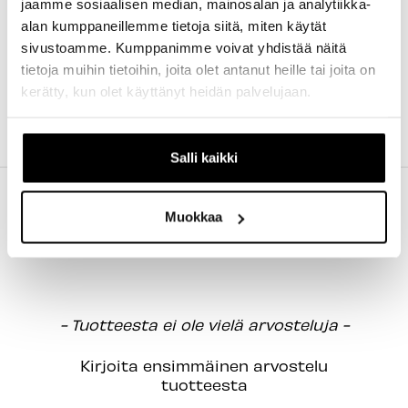
jaamme sosiaalisen median, mainosalan ja analytiikka-
arkipäivässä.
alan kumppaneillemme tietoja siitä, miten käytät
sivustoamme. Kumppanimme voivat yhdistää näitä
Maksutavat
- Käytössä ovat kaikki yleisimmät
tietoja muihin tietoihin, joita olet antanut heille tai joita on
maksutavat, ja näistä löytyy lisätietoja
TÄÄLTÄ
kerätty, kun olet käyttänyt heidän palvelujaan.
Katso tästä usein kysytyt kysymykset ja
lisätietoja
Salli kaikki
Muokkaa
New content loaded
- Tuotteesta ei ole vielä arvosteluja -
Kirjoita ensimmäinen arvostelu
tuotteesta