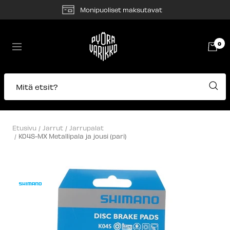
Siirry
Monipuoliset maksutavat
sisältöön
Pyörävarikko
0
Navigaatio
Mitä etsit?
Etusivu
Jarrut
Jarrupalat
K04S-MX Metallipala ja jousi (pari)