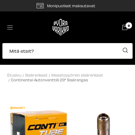
Siirry
Monipuoliset maksutavat
sisältöön
Pyörävarikko
0
Navigaatio
Mitä etsit?
Etusivu
Sisärenkaat
Maastopyörien sisärenkaat
Continental Autonventtiili 29" Sisärengas