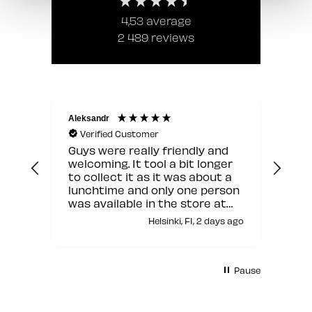
4,53
average
2 489
reviews
Aleksandr
Jann
Verified Customer
V
Guys were really friendly and
Hyv
welcoming. It tool a bit longer
to collect it as it was about a
lunchtime and only one person
was available in the store at
that moment but other than
Helsinki, FI, 2 days ago
this it was fine.
Pause