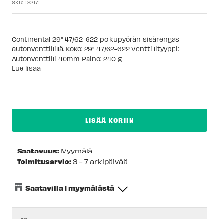
SKU:
182171
Continental 29" 47/62-622 polkupyörän sisärengas
autonventtiilillä. Koko: 29" 47/62-622 Venttiilityyppi:
Autonventtiili 40mm Paino: 240 g
Lue lisää
LISÄÄ KORIIN
Saatavuus:
Myymälä
Toimitusarvio:
3 - 7 arkipäivää
Saatavilla 1 myymälästä
Keskusvarasto
-
Tilapäisesti loppu