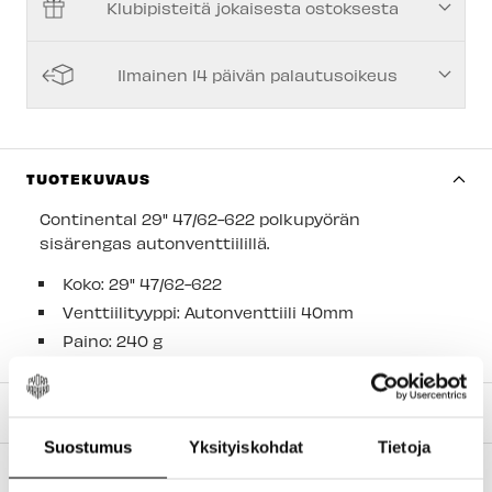
Klubipisteitä jokaisesta ostoksesta
Espoon Myymälä
-
Tilapäisesti loppu
Vantaan myymälä
-
Tilapäisesti loppu
Ilmainen 14 päivän palautusoikeus
Turun myymälä
-
Tilapäisesti loppu
Kuopion myymälä
-
Tilapäisesti loppu
Joensuun myymälä
-
Saatavilla
TUOTEKUVAUS
Imatran myymälä
-
Tilapäisesti loppu
Continental 29" 47/62-622 polkupyörän
sisärengas autonventtiilillä.
Jyväskylän myymälä
-
Tilapäisesti loppu
Koko:
29" 47/62-622
Lappeenrannan myymälä
-
Tilapäisesti loppu
Venttiilityyppi: Autonventtiili 40mm
Paino: 240 g
TILAUS JA MAKSUTAVAT
Suostumus
Yksityiskohdat
Tietoja