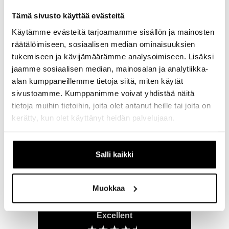
Tämä sivusto käyttää evästeitä
Käytämme evästeitä tarjoamamme sisällön ja mainosten
räätälöimiseen, sosiaalisen median ominaisuuksien
tukemiseen ja kävijämäärämme analysoimiseen. Lisäksi
New content loaded
- Tuotteesta ei ole vielä arvosteluja -
jaamme sosiaalisen median, mainosalan ja analytiikka-
alan kumppaneillemme tietoja siitä, miten käytät
Kirjoita ensimmäinen arvostelu
sivustoamme. Kumppanimme voivat yhdistää näitä
tuotteesta
tietoja muihin tietoihin, joita olet antanut heille tai joita on
kerätty, kun olet käyttänyt heidän palvelujaan.
Salli kaikki
Muokkaa
Excellent