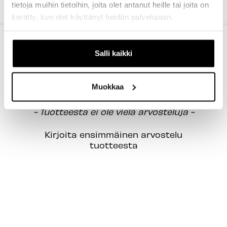
tietoja muihin tietoihin, joita olet antanut heille tai joita on
TILAUS JA MAKSUTAVAT
kerätty, kun olet käyttänyt heidän palvelujaan.
Salli kaikki
Muokkaa
New content loaded
- Tuotteesta ei ole vielä arvosteluja -
Kirjoita ensimmäinen arvostelu
tuotteesta