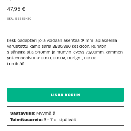
Alennushinta
47,95 €
SKU:
BB386-30
Keskiöadapteri jolla voidaan asentaa 24mm läpiakselilla
varustettu kampisarja BB30/386 keskiöön. Rungon
sisähalkaisija ∅46mm ja muhvin leveys 73/86mm. Kammen
yhteensopivuus: BB30, BB30A, BBright, BB386
Lue lisää
LISÄÄ KORIIN
Saatavuus:
Myymälä
Toimitusarvio:
3 - 7 arkipäivää