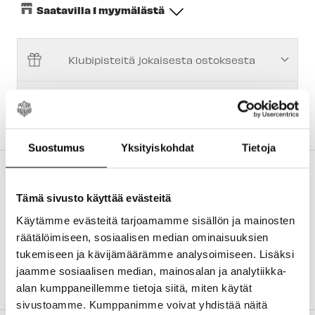
Saatavilla 1 myymälästä
Keskusvarasto
-
Tilapäisesti loppu
Klubipisteitä jokaisesta ostoksesta
Espoon Myymälä
-
Tilapäisesti loppu
Vantaan myymälä
-
Tilapäisesti loppu
Ilmainen 14 päivän palautusoikeus
Turun myymälä
-
Tilapäisesti loppu
Kuopion myymälä
-
Saatavilla
Suostumus
Yksityiskohdat
Tietoja
Joensuun myymälä
-
Tilapäisesti loppu
TUOTEKUVAUS
Imatran myymälä
-
Tilapäisesti loppu
Keskiöadapteri jolla voidaan asentaa 24mm
Tämä sivusto käyttää evästeitä
läpiakselilla varustettu kampisarja BB30/386
Jyväskylän myymälä
-
Tilapäisesti loppu
Käytämme evästeitä tarjoamamme sisällön ja mainosten
keskiöön. Rungon sisähalkaisija ∅46mm ja
räätälöimiseen, sosiaalisen median ominaisuuksien
muhvin leveys 73/86mm.
Lappeenrannan myymälä
-
Tilapäisesti loppu
tukemiseen ja kävijämäärämme analysoimiseen. Lisäksi
Kammen yhteensopivuus:
BB30, BB30A,
jaamme sosiaalisen median, mainosalan ja analytiikka-
BBright, BB386
alan kumppaneillemme tietoja siitä, miten käytät
sivustoamme. Kumppanimme voivat yhdistää näitä