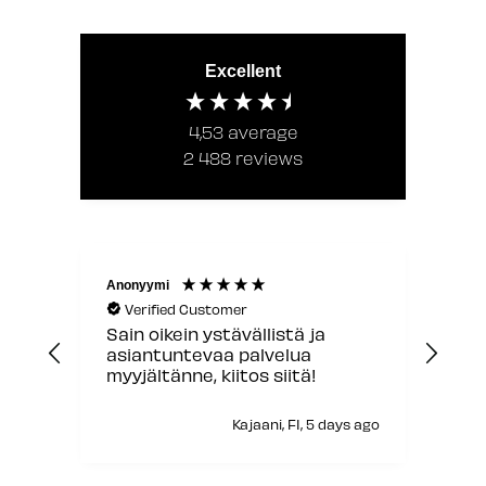
Excellent
4,53
average
2 488
reviews
Anonyymi
Akum
Verified Customer
V
Sain oikein ystävällistä ja
Osa
asiantuntevaa palvelua
myyjältänne, kiitos siitä!
s ago
Kajaani, FI, 5 days ago