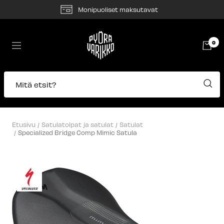
Siirry
Monipuoliset maksutavat
sisältöön
Pyörävarikko
0
Navigaatio
Mitä etsit?
Etusivu
Satulatolpat ja satulat
Satulat
Specialized Bridge Comp Mimic Satula