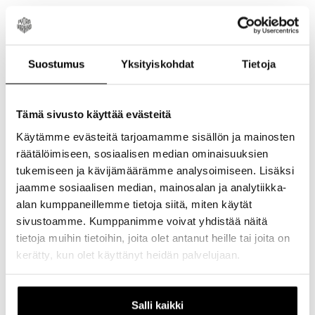
kehoosi antaen sinulle tarvitsemasi tuen ja
mukavuuden.
Tämä Comp-versio on varustettu kevyillä ja
Suostumus
Yksityiskohdat
Tietoja
kestävillä Cr-Mo-kiskoilla sekä entistäkin
pehmeämmän tiheyden omaavalla tason 3 -
pehmusteella mukavuuden lisäämiseksi.
Tämä sivusto käyttää evästeitä
Patentoitu Body Geometry -suunnittelu on
Käytämme evästeitä tarjoamamme sisällön ja mainosten
laboratoriossa testattu parantamaan
räätälöimiseen, sosiaalisen median ominaisuuksien
verenkiertoa herkissä valtimoissa.
tukemiseen ja kävijämäärämme analysoimiseen. Lisäksi
Innovatiivinen MIMIC-teknologia käyttää
jaamme sosiaalisen median, mainosalan ja analytiikka-
monikerroksisia materiaaleja tasapainon
alan kumppaneillemme tietoja siitä, miten käytät
ylläpitämiseksi ja pehmytkudoksen
sivustoamme. Kumppanimme voivat yhdistää näitä
turvotuksen minimoimiseksi.
tietoja muihin tietoihin, joita olet antanut heille tai joita on
Kevyt ja kestävä hiilikuituvahvisteinen
kerätty, kun olet käyttänyt heidän palvelujaan.
ulkokuori.
Kestävät, ontot Cr-Mo-kiskot.
Tason 3 pehmuste: Matala/keskitiheä
Salli kaikki
vaahtomuovi tarjoaa täydellisen yhdistelmän