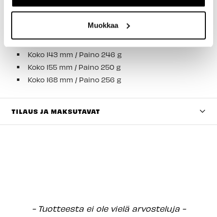
pyöräilytuntumaa ja pehmustusta.
Satulan pohjaan valetut SWAT™-yhteensopivat
Muokkaa
kiinnikkeet mahdollistavat tyylikkäät ja
integroidut säilytysratkaisut.
Koko 143 mm / Paino 246 g
Koko 155 mm / Paino 250 g
Koko 168 mm / Paino 256 g
TILAUS JA MAKSUTAVAT
New content loaded
- Tuotteesta ei ole vielä arvosteluja -