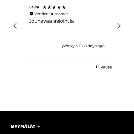
Laura
Anon
Verified Customer
V
Jouhevaa asiointia
Sain
asi
myyj
s ago
Jyväskylä, FI, 3 days ago
Pause
MYYMÄLÄT