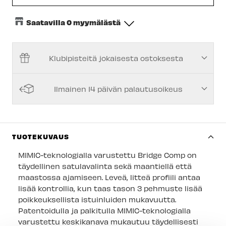
Saatavilla 0 myymälästä
Keskusvarasto
-
Tilapäisesti loppu
Klubipisteitä jokaisesta ostoksesta
Espoon Myymälä
-
Tilapäisesti loppu
Vantaan myymälä
-
Tilapäisesti loppu
Ilmainen 14 päivän palautusoikeus
Turun myymälä
-
Tilapäisesti loppu
Kuopion myymälä
-
Tilapäisesti loppu
Joensuun myymälä
-
Tilapäisesti loppu
TUOTEKUVAUS
Imatran myymälä
-
Tilapäisesti loppu
MIMIC-teknologialla varustettu Bridge Comp on
täydellinen satulavalinta sekä maantiellä että
Jyväskylän myymälä
-
Tilapäisesti loppu
maastossa ajamiseen. Leveä, litteä profiili antaa
lisää kontrollia, kun taas tason 3 pehmuste lisää
Lappeenrannan myymälä
-
Tilapäisesti loppu
poikkeuksellista istuinluiden mukavuutta.
Patentoidulla ja palkitulla MIMIC-teknologialla
varustettu keskikanava mukautuu täydellisesti