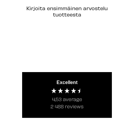
Kirjoita ensimmäinen arvostelu
tuotteesta
Excellent
4,53
average
2 488
reviews