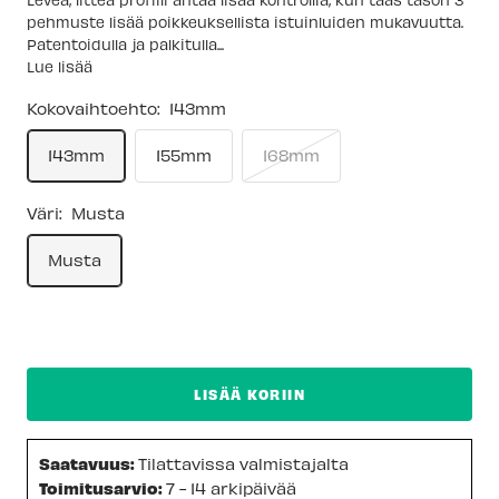
pehmuste lisää poikkeuksellista istuinluiden mukavuutta.
Patentoidulla ja palkitulla...
Lue lisää
Kokovaihtoehto:
143mm
143mm
155mm
168mm
Väri:
Musta
Musta
LISÄÄ KORIIN
Saatavuus:
Tilattavissa valmistajalta
Toimitusarvio:
7 - 14 arkipäivää