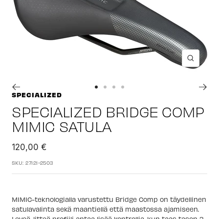
Suuren
Siirry
Siirry
Siirry
Siirry
SPECIALIZED
sivulle
sivulle
sivulle
sivulle
SPECIALIZED BRIDGE COMP
1
2
3
4
MIMIC SATULA
Alennushinta
120,00 €
SKU:
27121-2503
MIMIC-teknologialla varustettu Bridge Comp on täydellinen
satulavalinta sekä maantiellä että maastossa ajamiseen.
Leveä, litteä profiili antaa lisää kontrollia, kun taas tason 3