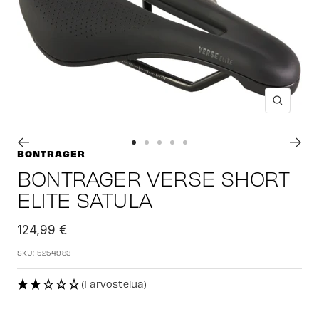
Suuren
Siirry
Siirry
Siirry
Siirry
Siirry
BONTRAGER
sivulle
sivulle
sivulle
sivulle
sivulle
BONTRAGER VERSE SHORT
1
2
3
4
5
ELITE SATULA
Alennushinta
124,99 €
SKU:
5254983
(1 arvostelua)