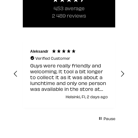
4,53
average
2 489
reviews
Aleksandr
Jann
Verified Customer
V
Guys were really friendly and
Hyv
welcoming. It tool a bit longer
to collect it as it was about a
lunchtime and only one person
was available in the store at
that moment but other than
Helsinki, FI, 2 days ago
this it was fine.
Pause