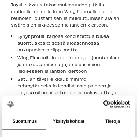
Täysi leikkaus takaa mukavuuden pitkillä
matkoilla, samalla kuin Wing Flex sallii satulan
reunojen joustamisen ja mukautumisen ajajan
sisäreisien liikkeeseen ja lantion kiertoon.
Lyhyt profiili tarjoaa kohdistettua tukea
suorituskeskeisessä ajoasennossa
sukupuolesta riippumatta
Wing Flex sallii kuoren reunojen joustamisen
ja mukautumisen ajajan sisäreisien
liikkeeseen ja lantion kiertoon
Satulan täysi leikkaus minimoi
pehmytkudoksiin kohdistuvan paineen ja
tarjoaa siten pitkäkestoista mukavuutta ja
suorituskykyä
Höyhenenkevyt kuori varustettuna
austeniittikiskoilla, jotka ovat kevyemmät ja
vahvemmat kuin ontot titaanikiskot
Suostumus
Yksityiskohdat
Tietoja
Elite-materiaalitasossa
vaahtomuovipehmusteen määrä on optimoitu