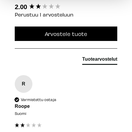
New content loaded
2.00
Perustuu 1 arvosteluun
Arvostele tuote
Tuotearvostelut
R
Varmistettu ostaja
Roope
Suomi