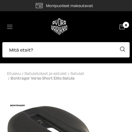
Siirry
Monipuoliset maksutavat
sisältöön
Pyörävarikko
0
Navigaatio
Mitä etsit?
Etusivu
Satulatolpat ja satulat
Satulat
Bontrager Verse Short Elite Satula