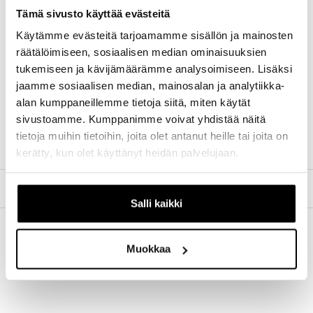
keveyden ja mukavuuden suhteen
Tämä sivusto käyttää evästeitä
Eri leveysvaihtoehdot ja jatkettu kiinnitysalue
Käytämme evästeitä tarjoamamme sisällön ja mainosten
tarjoavat joustavampaa istuvuutta
räätälöimiseen, sosiaalisen median ominaisuuksien
Viimeisimpään biomekaniikan tutkimukseen
tukemiseen ja kävijämäärämme analysoimiseen. Lisäksi
perustuvat inForm-satulat tarjoavat ajajalle
jaamme sosiaalisen median, mainosalan ja analytiikka-
parhaan mahdollisen suorituskyvyn ja
alan kumppaneillemme tietoja siitä, miten käytät
mukavuuden
sivustoamme. Kumppanimme voivat yhdistää näitä
Blendr-lisävarustekiinnikkeet tarjoavat siistin
tietoja muihin tietoihin, joita olet antanut heille tai joita on
integroidun kiinnityksen Flare-takavalolle
kerätty, kun olet käyttänyt heidän palvelujaan.
TILAUS JA MAKSUTAVAT
Salli kaikki
Muokkaa