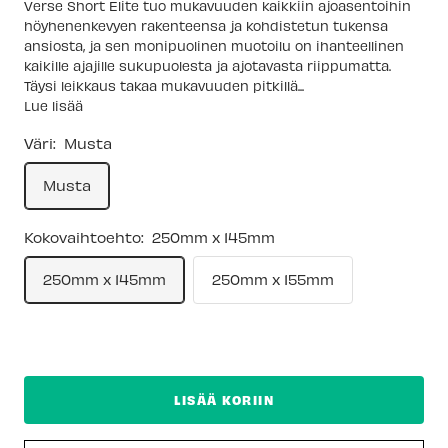
Verse Short Elite tuo mukavuuden kaikkiin ajoasentoihin
höyhenenkevyen rakenteensa ja kohdistetun tukensa
ansiosta, ja sen monipuolinen muotoilu on ihanteellinen
kaikille ajajille sukupuolesta ja ajotavasta riippumatta.
Täysi leikkaus takaa mukavuuden pitkillä...
Lue lisää
Väri:
Musta
Musta
Kokovaihtoehto:
250mm x 145mm
250mm x 145mm
250mm x 155mm
LISÄÄ KORIIN