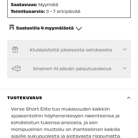
Saatavuus:
Myymälä
Toimitusarvio:
3 - 7 arkipäivää
Saatavilla 4 myymälästä
Keskusvarasto
-
Tilapäisesti loppu
Klubipisteitä jokaisesta ostoksesta
Espoon Myymälä
-
Tilapäisesti loppu
Vantaan myymälä
-
Saatavilla
Ilmainen 14 päivän palautusoikeus
Turun myymälä
-
Saatavilla
Kuopion myymälä
-
Tilapäisesti loppu
Joensuun myymälä
-
Saatavilla
TUOTEKUVAUS
Imatran myymälä
-
Saatavilla
Verse Short Elite tuo mukavuuden kaikkiin
ajoasentoihin höyhenenkevyen rakenteensa ja
Jyväskylän myymälä
-
Tilapäisesti loppu
kohdistetun tukensa ansiosta, ja sen
monipuolinen muotoilu on ihanteellinen kaikille
Lappeenrannan myymälä
-
Tilapäisesti loppu
ajajille sukupuolesta ja ajotavasta riippumatta.