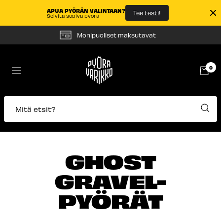
APUA PYÖRÄN VALINTAAN?
Tee testi!
Selvitä sopiva pyörä
Siirry
Monipuoliset maksutavat
sisältöön
Pyörävarikko
0
Navigaatio
Mitä etsit?
GHOST
GRAVEL-
PYÖRÄT