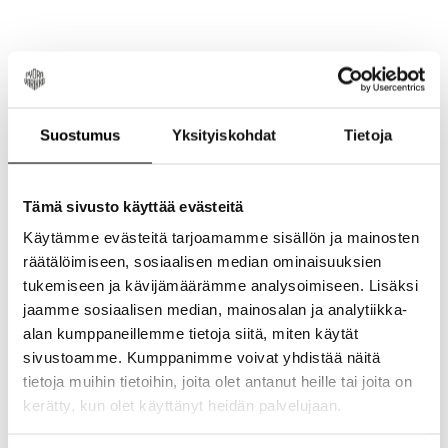
Suostumus
Yksityiskohdat
Tietoja
TYHJÄ TUOTERYHMÄ
Tämä sivusto käyttää evästeitä
Käytämme evästeitä tarjoamamme sisällön ja mainosten
Tässä tuoteryhmässä ei ole tuotteita.
räätälöimiseen, sosiaalisen median ominaisuuksien
tukemiseen ja kävijämäärämme analysoimiseen. Lisäksi
jaamme sosiaalisen median, mainosalan ja analytiikka-
SIIRRY OSTOKSILLE
alan kumppaneillemme tietoja siitä, miten käytät
sivustoamme. Kumppanimme voivat yhdistää näitä
tietoja muihin tietoihin, joita olet antanut heille tai joita on
kerätty, kun olet käyttänyt heidän palvelujaan.