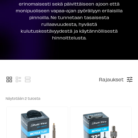
erinomaisesti sekä päivittäiseen ajoon että
monipuoliseen vapaa-ajan pyöräilyyn erilaisilla
pinnoilla. Ne tunnetaan tasaisesta
rullaavuudesta, hyvästä
kulutuskestävyydestä ja käytännöllisestä
hinnoittelusta.
Rajaukset
Näytetään 
2
 tulosta