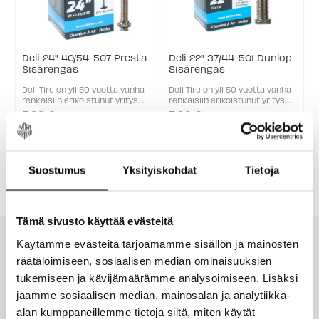
Deli 24" 40/54-507 Presta
Deli 22" 37/44-501 Dunlop
Sisärengas
Sisärengas
Deli Tire on yli 50 vuotta vanha
Deli Tire on yli 50 vuotta vanha
renkaisiin erikoistunut yritys.
renkaisiin erikoistunut yritys.
Deli polkupyörän sisärenkaat
Deli polkupyörän sisärenkaat
5,99 €
5,99 €
täyttävät ETRTO mitoitukset. J
täyttävät ETRTO mitoitukset.
okainen sisärengas käy
Jokainen sisärengas käy
yksittäin läpi 24 tuntia
yksittäin läpi 24 tuntia
kestävän ...
kestävän ...
Suostumus
Yksityiskohdat
Tietoja
Tämä sivusto käyttää evästeitä
Käytämme evästeitä tarjoamamme sisällön ja mainosten
räätälöimiseen, sosiaalisen median ominaisuuksien
tukemiseen ja kävijämäärämme analysoimiseen. Lisäksi
jaamme sosiaalisen median, mainosalan ja analytiikka-
alan kumppaneillemme tietoja siitä, miten käytät