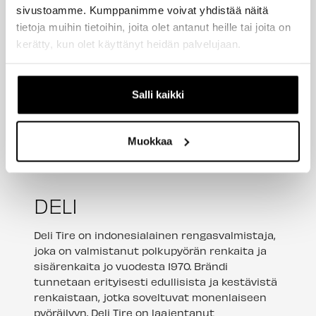
sivustoamme. Kumppanimme voivat yhdistää näitä
tietoja muihin tietoihin, joita olet antanut heille tai joita on
kerätty, kun olet käyttänyt heidän palvelujaan.
Salli kaikki
Muokkaa
DELI
Deli Tire on indonesialainen rengasvalmistaja,
joka on valmistanut polkupyörän renkaita ja
sisärenkaita jo vuodesta 1970. Brändi
tunnetaan erityisesti edullisista ja kestävistä
renkaistaan, jotka soveltuvat monenlaiseen
pyöräilyyn. Deli Tire on laajentanut