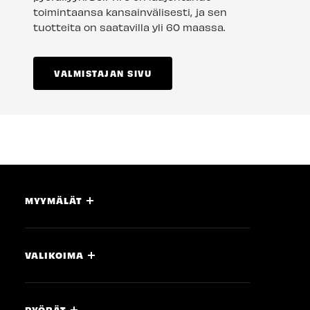
toimintaansa kansainvälisesti, ja sen
tuotteita on saatavilla yli 60 maassa.
VALMISTAJAN SIVU
MYYMÄLÄT
VALIKOIMA
PYÖRÄT