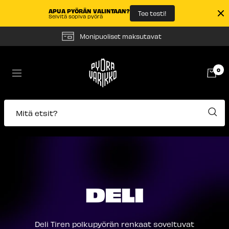
APUA PYÖRÄN VALINTAAN?
Tee testi!
Selvitä sopiva pyörä
Siirry
Monipuoliset maksutavat
sisältöön
Pyörävarikko
0
Navigaatio
Mitä etsit?
DELI
Deli Tiren polkupyörän renkaat soveltuvat