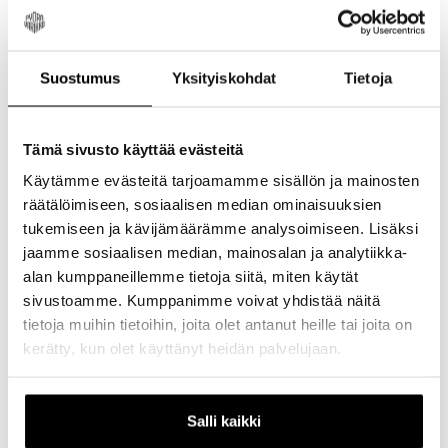
Asennetaan Cyclus Tools
Asennetaan Cyclus Tools
5,90 €
5,90 €
kierretyökaluilla 62414 Sisältää
kierretyökaluilla 62414 Sisältää
yhden kappaleen
yhden kappaleen
Suostumus
Yksityiskohdat
Tietoja
Tämä sivusto käyttää evästeitä
Käytämme evästeitä tarjoamamme sisällön ja mainosten
räätälöimiseen, sosiaalisen median ominaisuuksien
tukemiseen ja kävijämäärämme analysoimiseen. Lisäksi
Cyclus Tools Shimano
Cyclus Tools Kammen
jaamme sosiaalisen median, mainosalan ja analytiikka-
Kasettikeskiön
Ulosvetäjä
Ulosvetäjä
alan kumppaneillemme tietoja siitä, miten käytät
Käy myös octalink + isis.
Cyclus Tools Kammen
sivustoamme. Kumppanimme voivat yhdistää näitä
Ulosvetäjä on suunniteltu
11,95 €
erityisesti nelikanttikampien
14,95 €
tietoja muihin tietoihin, joita olet antanut heille tai joita on
turvalliseen ja tehokkaaseen
★★★★★
1 arvostelu(a)
Rating: 5 out of 5 stars
kerätty, kun olet käyttänyt heidän palvelujaan.
irrotukseen. Sen kestävä
rakenne ja tarkat mitat tekevät
siitä luotettavan valinnan niin ...
Salli kaikki