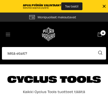
APUA PYÖRÄN VALINTAAN?
Tee testi!
Selvitä sopiva pyörä
Siirry
Monipuoliset maksutavat
sisältöön
Pyörävarikko
0
Navigaatio
Mitä etsit?
CYCLUS TOOLS
Kaikki Cyclus Tools tuotteet täältä