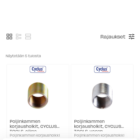
Rajaukset
Näytetään 
5
 tulosta
Poljinkammen
Poljinkammen
korjausholkit, CYCLUS
korjausholkit, CYCLUS
TOOLS, oikea
TOOLS, vasen
Poljinkammen korjausholkki
Poljinkammen korjausholkki
Sisäosan kierre 9/16" Oikea
Sisäosan kierre 9/16" Vasen