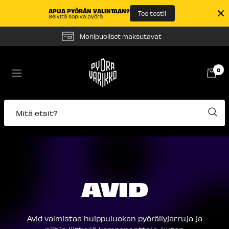
APUA PYÖRÄN VALINTAAN?
Tee testi!
Selvitä sopiva pyörä
Siirry
Monipuoliset maksutavat
sisältöön
Pyörävarikko
0
Navigaatio
Mitä etsit?
AVID
Avid valmistaa huippuluokan pyöräilyjarruja ja