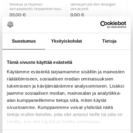
Tehokas ja hiljainen
Vannejarrulle Rim Wrangler
jarrupalasetti. Orgaaninen seos
jarrukumit.
ja alumiinilevy takaavat kevyen
33,00 €
9,90 €
rakenteen ja vähentävät
jarrutusääntä, samalla kun ne
pidentävät jarrulevyjen
käyttöikää. Soveltuvuus:
Maasto ...
Suostumus
Yksityiskohdat
Tietoja
Tämä sivusto käyttää evästeitä
Käytämme evästeitä tarjoamamme sisällön ja mainosten
räätälöimiseen, sosiaalisen median ominaisuuksien
Juicy Hose Fitting Kit
Avid Mounting Bracket 60
Jarruvaraosat
IS Jarruadapteri
tukemiseen ja kävijämäärämme analysoimiseen. Lisäksi
jaamme sosiaalisen median, mainosalan ja analytiikka-
AVID Hose Accessory on
Avidin jarrusatulat ovat
alkuperäinen varaosa, joka on
varustettu kaikilla tavallisilla
alan kumppaneillemme tietoja siitä, miten käytät
suunniteltu erityisesti Juicy 5-
post mount -kiinnityspisteillä.
21,00 €
26,00 €
sivustoamme. Kumppanimme voivat yhdistää näitä
ja 7-jarrumalleille. Tämä
Sovittimilla voit säätää jarrut
★★★★★
varaosasetti tarjoaa
yksilöllisesti. Sopii 200mm
1 arvostelu(a)
tietoja muihin tietoihin, joita olet antanut heille tai joita on
Rating: 5 out of 5 stars
luotettavan ja tarkasti istuvan
takajarrulevyjen kanssa.
kerätty, kun olet käyttänyt heidän palvelujaan.
ratkaisun, joka varmistaa ...
Mukana tulee ...