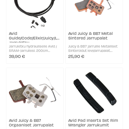
Avid
Avid Juicy & BB7 Metal
Guide/Code/Elixir/Juicy/Level/DB
Sintered Jarrupalat
Jarruletku
Jarruletku hydrauliselle Avid /
Juicy & BB7 jarruille Metalliset
SRAM-jarrullesi. 200cm
Sinteroidut levyjarrupalat.
jarruletku sis.
Yhteensopivuu: Juicy & BB7
39,90 €
25,90 €
Asennustarvikkeet
Metal sintered palat Teräksinen
jarrusatulan ja vivun
taustalevy Metalliset jarrupalat
kiinnitykseen. Yhteensopivuus
tarjoavat enemmän ...
Code Code R Elixir 1 Elixir 3 Juicy
3
Avid Juicy & BB7
Avid Pad Inserts Set Rim
Orgaaniset Jarrupalat
Wrangler Jarrukumit