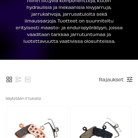
niihin liittyviä komponentteja, kuten
hydraulisia ja mekaanisia levyjarruja,
jarrukahvoja, jarrusatuloita sekä
ilmaussarjoja. Tuotteet on suunniteltu
erityisesti maasto- ja enduropyöräilyyn, joissa
vaaditaan tarkkaa jarrutuntumaa ja
luotettavuutta vaativissa olosuhteissa.
Rajaukset
Näytetään 
17
 tulosta