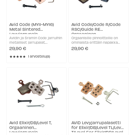
Avid Code (MY11-MY16)
Avid Code/Code R/Code
Metal Sintered
RSC/Guide RE
Levyjarrupala
Orgaaninen
Avidin ja Sramin Code jarruihin
Orgaanisille pinnoitteille on
Levyjarrupalat
metalliset jarrupalat.
ominaista erittäin napakka
Erinomainen jarrujen
jarrutusteho. Sramin ja Avidin
29,90 €
29,90 €
suorituskyky ja pitkä käyttöikä.
jarruihin. Orgaaniset jarrupalat
★★★★★
Tasainen suorituskyky - toimii
tarjoavat pehmeämmän
1 arvostelu(a)
Rating: 5 out of 5 stars
hyvin niin kuumissa kuin
jarrutustuntuman, ovat
kosteissakin olosuhteissa. ...
hiljaiset kosteissa ...
Avid Elixir/DB/Level T,
AVID Levyjarrupalasetti
Orgaaninen
for Elixir/DB/Level TL/Level
Levyjarrupala
T/Level For Elixir/DB/Level